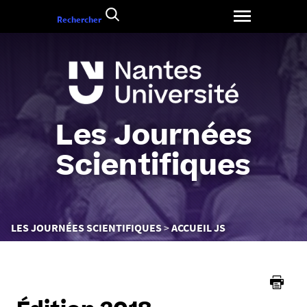
Aller
Rechercher
au
contenu
Les Journées
Scientifiques
Vous
LES JOURNÉES SCIENTIFIQUES
ACCUEIL JS
êtes
ici :