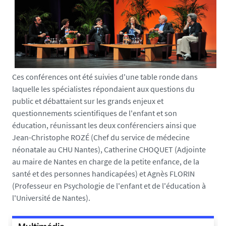
2
9
7
0
0
8
8
Ces conférences ont été suivies d'une table ronde dans
2
laquelle les spécialistes répondaient aux questions du
6
public et débattaient sur les grands enjeux et
9
questionnements scientifiques de l'enfant et son
4
éducation, réunissant les deux conférenciers ainsi que
.
Jean-Christophe ROZÉ (Chef du service de médecine
j
néonatale au CHU Nantes), Catherine CHOQUET (Adjointe
p
au maire de Nantes en charge de la petite enfance, de la
g
santé et des personnes handicapées) et Agnès FLORIN
(Professeur en Psychologie de l'enfant et de l'éducation à
l'Université de Nantes).