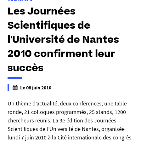
Les Journées
Scientifiques de
l'Université de Nantes
2010 confirment leur
succès
h
Le 08 juin 2010
t
f
t
a
Un thème d’actualité, deux conférences, une table
p
l
ronde, 21 colloques programmés, 25 stands, 1200
s
s
chercheurs réunis. La 3e édition des Journées
:
e
Scientifiques de l’Université de Nantes, organisée
/
f
lundi 7 juin 2010 à la Cité internationale des congrès
/
a