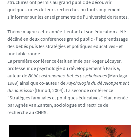
structures ont permis au grand public de découvrir
e
quelques-unes de leurs recherches ou tout simplement
d
s'informer sur les enseignements de l'Université de Nantes.
i
a
Thème majeur cette année, l'enfant et son éducation a été
s
décliné en deux conférences grand public - l'apprentissage
/
des bébés puis les stratégies et politiques éducatives - et
p
une table ronde.
h
La première conférence était animée par Roger Lécuyer,
o
professeur de psychologie du développement à Paris V,
t
auteur de
Bébés astronomes, bébés psychologues
(Mardaga,
o
1989) ainsi que co-auteur de
Psychologie du développement
/
du nourrisson
(Dunod, 2004). La seconde conférence
i
"Stratégies familiales et politiques éducatives" était menée
m
par Agnès Van Zanten, sociologue et directrice de
g
recherche au CNRS.
_
1
2