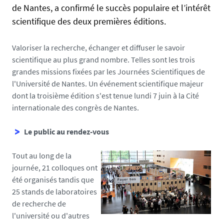
j
de Nantes, a confirmé le succès populaire et l’intérêt
l
s
scientifique des deux premières éditions.
s
.
e
u
Valoriser la recherche, échanger et diffuser le savoir
n
scientifique au plus grand nombre. Telles sont les trois
i
grandes missions fixées par les Journées Scientifiques de
v
l'Université de Nantes. Un événement scientifique majeur
-
dont la troisième édition s'est tenue lundi 7 juin à la Cité
n
internationale des congrès de Nantes.
a
n
Le public au rendez-vous
t
e
Tout au long de la
s
journée, 21 colloques ont
.
été organisés tandis que
f
25 stands de laboratoires
r
de recherche de
/
l'université ou d'autres
m