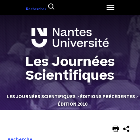
Aller
Rechercher
au
contenu
Les Journées
Scientifiques
Vous
LES JOURNÉES SCIENTIFIQUES
ÉDITIONS PRÉCÉDENTES
êtes
ÉDITION 2010
ici :
Recherche