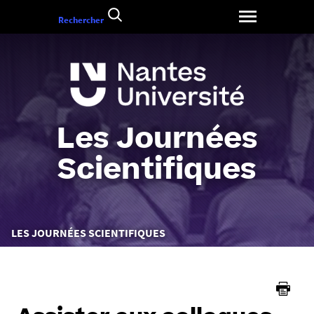
Aller
Rechercher
au
contenu
Les Journées
Scientifiques
Vous
LES JOURNÉES SCIENTIFIQUES
êtes
ici :